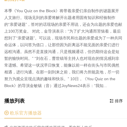
本季《You Quiz on the Block》将带着亲爱们亲自制作的谜题展开
人文旅行。现场见到的亲爱将解开出题者用固有知识和经验制作
的“亲爱谜题”，答对的话现场的亲爱不用说，还会为出题的亲爱也献
上100万奖金。 对此，金导演表示：“为了扩大沟通而苦恼着，最后
想到了“亲爱谜题”。可以说，现场市民和出题的亲爱成为了一种共同
命运体，以问答为借口，让那些因为距离远不能见面的亲爱们进行
远程沟通。虽然不是直接沟通，只是视频通话，但仍期待这会是短
暂的愉快时间。” “刘在石，曹世镐等主持人也对现在的情况感到非
常遗憾。希望这一状况早日恢复，能像以前一样在街头与市民偶然
相遇，进行沟通。在那一刻到来之前，我们将力所能及地，尽一切
努力为观众呈现点滴的趣味和快乐。” 10日，《You Quiz on the
Block》的导演金敏锡（音）通过JoyNews24表示：“我知...
播放列表
排序


欧乐官方播放器