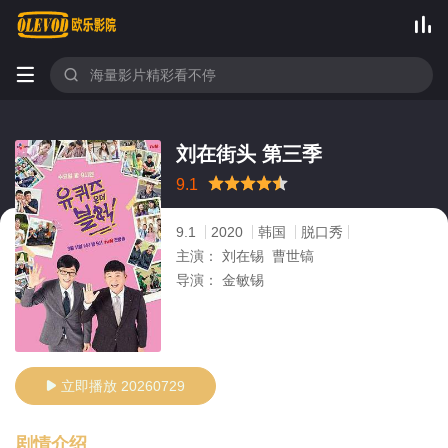



刘在街头 第三季
很差
较差
还行
推荐
力荐
9.1
9.1
2020
韩国
脱口秀
主演：
刘在锡 曹世镐
导演：
金敏锡
立即播放 20260729

剧情介绍