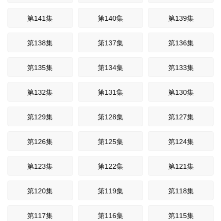
第141集
第140集
第139集
第138集
第137集
第136集
第135集
第134集
第133集
第132集
第131集
第130集
第129集
第128集
第127集
第126集
第125集
第124集
第123集
第122集
第121集
第120集
第119集
第118集
第117集
第116集
第115集