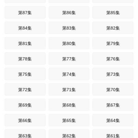
第87集
第86集
第85集
第84集
第83集
第82集
第81集
第80集
第79集
第78集
第77集
第76集
第75集
第74集
第73集
第72集
第71集
第70集
第69集
第68集
第67集
第66集
第65集
第64集
第63集
第62集
第61集