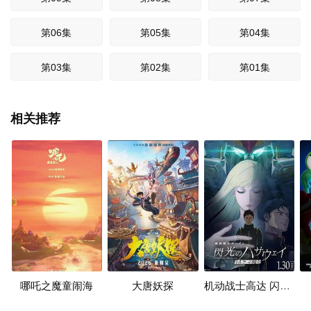
第06集
第05集
第04集
第03集
第02集
第01集
相关推荐
哪吒之魔童闹海
大唐妖探
机动战士高达 闪光的哈萨维 喀耳刻的魔女