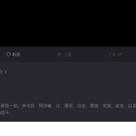
刷新
上集
下集



介

，摧毁一切。米卡莎、阿尔敏、让、康尼、汉吉、莱纳、安妮、皮克，以
的战斗。