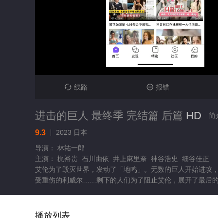
线路
报错


进击的巨人 最终季 完结篇 后篇
HD
简
9.3
2023
日本
导演： 林祐一郎
主演： 梶裕贵 石川由依 井上麻里奈 神谷浩史 细谷佳正
艾伦为了毁灭世界，发动了「地鸣」。无数的巨人开始进攻
受重伤的利威尔……剩下的人们为了阻止艾伦，展开了最后
播放列表