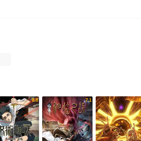
8.8
7.1
8