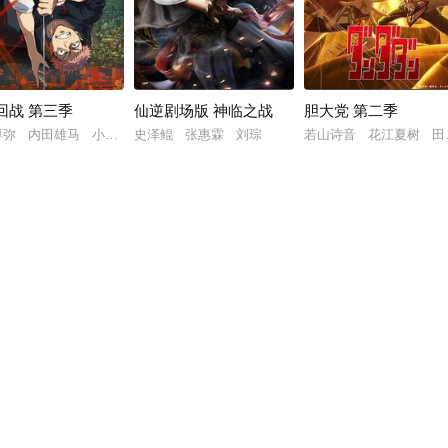
回战 第三季
仙逆剧场版 神临之战
胆大党 第二季
威
淳弥 内田雄马 小松未可子
史泽鲲 张惠霖 刘琮
若山诗音 花江夏树 