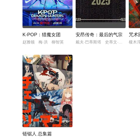
K-POP：猎魔女团
安昂传奇：最后的气宗
咒术
赵雅顿 梅·洪 柳智英
戴夫·巴蒂斯塔 史蒂文·元 关继
榎木
8.5
链锯人 总集篇