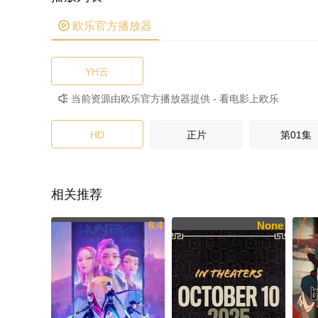

欧乐官方播放器
YH云
当前资源由欧乐官方播放器提供 - 看电影上欧乐

HD
正片
第01集
相关推荐
6.4
None