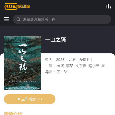



一山之隔
暂无
2023
大陆
爱情片
主演：
刘聪 李昂 文东俊 赵小宁 崔宏利
导演：
王一诺
立即播放 HD

剧情介绍