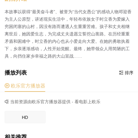
本故事以获得“最美奋斗者”、被誉为“当代女愚公”的感动人物邓迎香
为主人公原型，讲述现实生活中，年轻布依族女子时立香为爱嫁入
穷困闭塞的山村，因没有路而遭遇人生重重苦难。孩子和丈夫相继
离世后，她因爱生志，为完成丈夫遗愿立誓挖山凿路。在历经重重
矛盾和困难中，时立香的内心也从小爱走向大爱。在她的勇敢执着
下，乡亲逐渐感动，人性开始觉醒。最终，她带领众人用简陋的工
具，向挡住家乡幸福之路的大山宣战……
播放列表
排序


欧乐官方播放器
当前资源由欧乐官方播放器提供 - 看电影上欧乐

HD
相关推荐