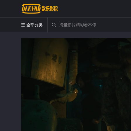
全部分类

