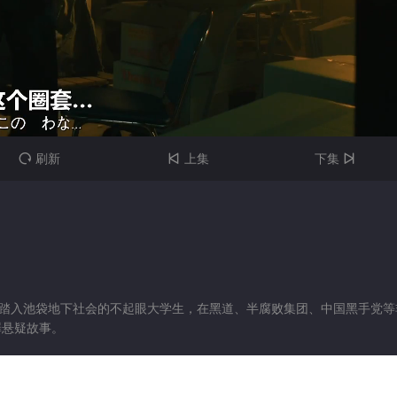
刷新
上集
下集



”踏入池袋地下社会的不起眼大学生，在黑道、半腐败集团、中国黑手党等
罪悬疑故事。