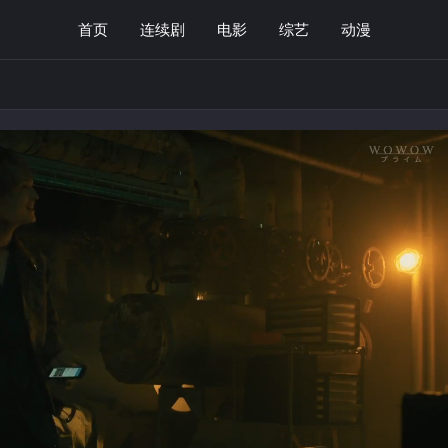
首页
连续剧
电影
综艺
动漫