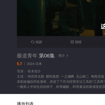
线路
报错


极道青年
第06集
简介

5.7
2024
日本
导演： 铃木浩介
主演： 间宫祥太朗 横田真悠 一之濑飒 玉山铁二 每熊克哉
本剧改编自同名漫画，讲述了了作为经营非法工具的“工具商
一般坏人中间生存的样子，时而幽默，时而紧迫的新感觉犯
播放列表