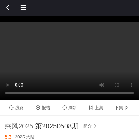


线路
报错
刷新
上集
下集





乘风2025
第20250508期
简介

5.3
2025
大陆