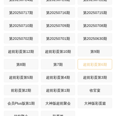
第20250717期
第20250716期
第20250715期
第20250710期
第20250709期
第20250708期
第20250702期
第20250701期
第20250630期
超前彩蛋第12期
超前彩蛋第10期
第9期
第8期
第7期
超前彩蛋第6期
超前彩蛋第5期
超前彩蛋第4期
超前彩蛋第3期
前彩蛋第2期
超前彩蛋第1期
收官宴
会员Plus版第1期
大神版超前聚会
大神版彩蛋篇