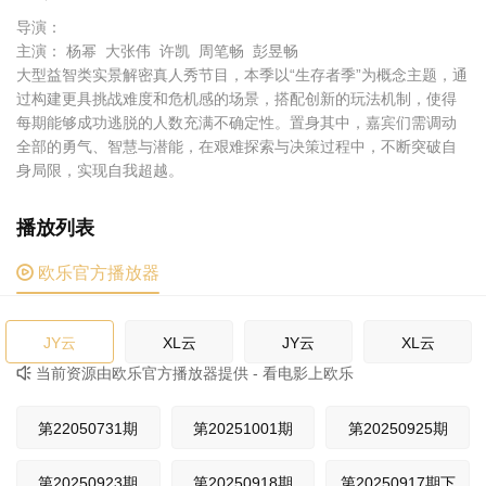
导演：
主演： 杨幂 大张伟 许凯 周笔畅 彭昱畅
大型益智类实景解密真人秀节目，本季以“生存者季”为概念主题，通
过构建更具挑战难度和危机感的场景，搭配创新的玩法机制，使得
每期能够成功逃脱的人数充满不确定性。置身其中，嘉宾们需调动
全部的勇气、智慧与潜能，在艰难探索与决策过程中，不断突破自
身局限，实现自我超越。
播放列表

欧乐官方播放器
JY云
XL云
JY云
XL云
当前资源由欧乐官方播放器提供 - 看电影上欧乐

GS云
HN云
GS云
HN云
第22050731期
第20251001期
第20250925期
JS云
JS云
第20250923期
第20250918期
第20250917期下