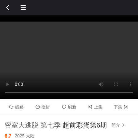


线路
报错
刷新
上集
下集





密室大逃脱 第七季
超前彩蛋第6期
简介

6.7
2025
大陆