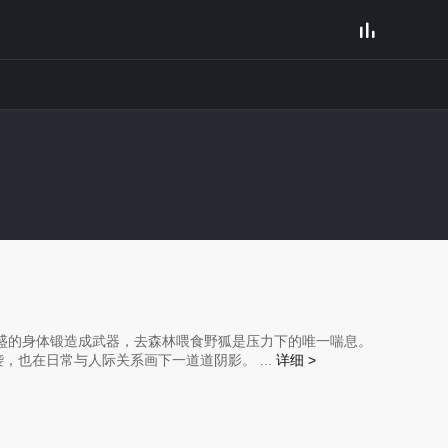

斯
盛的身体锻造成武器，去森林喂食野狐是压力下的唯一喘息。
也在日常与人际关系画下一道道阴影。 ...
详细 >