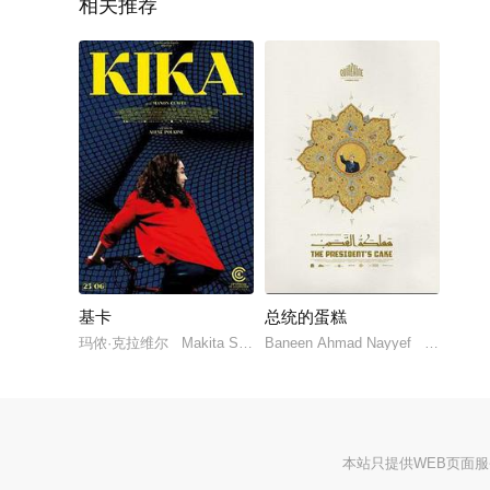
相关推荐
基卡
总统的蛋糕
玛侬·克拉维尔 Makita Samba 托马斯·库芒
Baneen Ahmad Nayyef Waheed T
本站只提供WEB页面