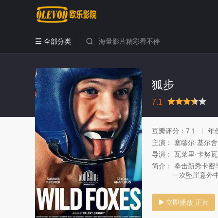
全部分类


狐步
很差
较差
还行
推荐
力荐
7.1
豆瓣评分：
7.1
年
主演：
塞缪尔·基尔舍
导演：
瓦莱里·卡努
简介：
拳击新秀卡密
一次坠崖意外中
立即播放 正片
