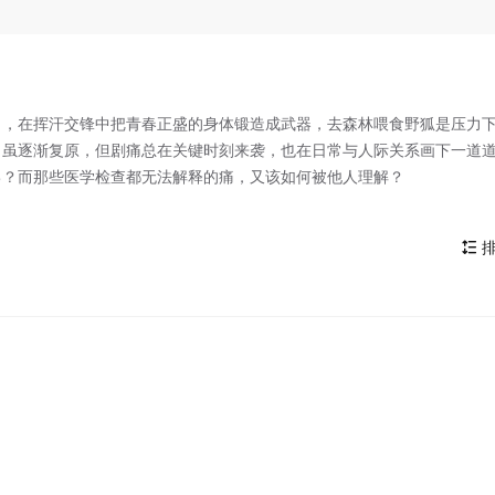
习，在挥汗交锋中把青春正盛的身体锻造成武器，去森林喂食野狐是压力
口虽逐渐复原，但剧痛总在关键时刻来袭，也在日常与人际关系画下一道
己？而那些医学检查都无法解释的痛，又该如何被他人理解？
排
