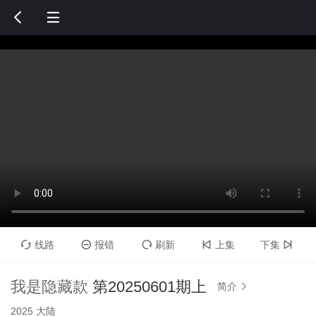


线路
报错
刷新
上集
下集





我是隐藏款
第20250601期上
简介

2025
大陆