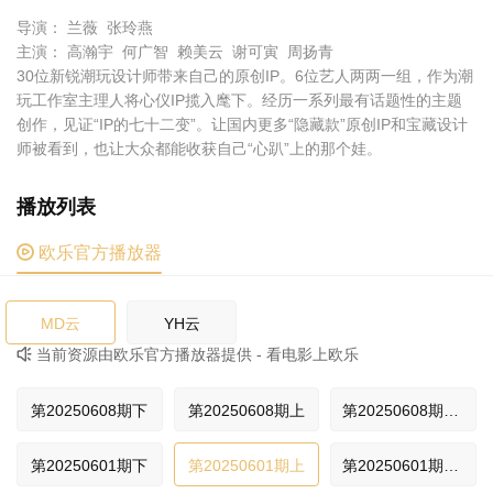
导演： 兰薇 张玲燕
主演： 高瀚宇 何广智 赖美云 谢可寅 周扬青
30位新锐潮玩设计师带来自己的原创IP。6位艺人两两一组，作为潮
玩工作室主理人将心仪IP揽入麾下。经历一系列最有话题性的主题
创作，见证“IP的七十二变”。让国内更多“隐藏款”原创IP和宝藏设计
师被看到，也让大众都能收获自己“心趴”上的那个娃。
播放列表

欧乐官方播放器
MD云
YH云
当前资源由欧乐官方播放器提供 - 看电影上欧乐

第20250608期下
第20250608期上
第20250608期加更上
第20250601期下
第20250601期上
第20250601期加更