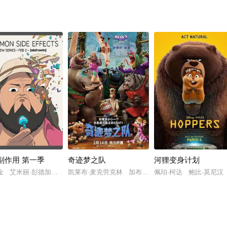
副作用 第一季
奇迹梦之队
河狸变身计划
金 艾米丽·彭德加斯特 迈克·乔吉
凯莱布·麦克劳克林 加布里埃尔·尤尼恩 斯蒂芬·库
佩珀·柯达 鲍比·莫尼汉