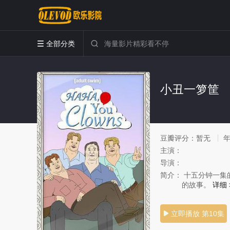
全部分类


小丑一箩筐
豆瓣评分：
暂无
主演：
导演：
简介：
十五分钟一集
的故事。
详细 
立即播放 第10集
