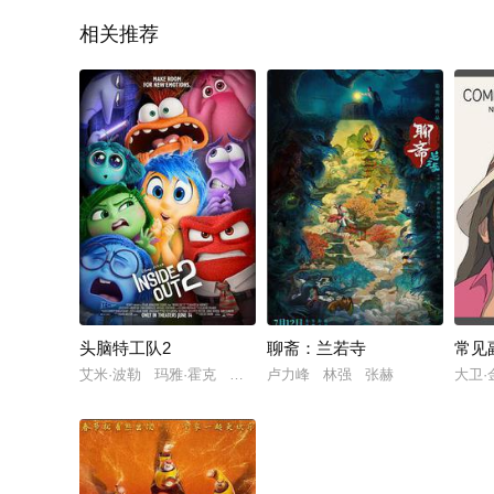
相关推荐
头脑特工队2
聊斋：兰若寺
常见
艾米·波勒 玛雅·霍克 肯辛顿·托尔曼
卢力峰 林强 张赫
大卫·