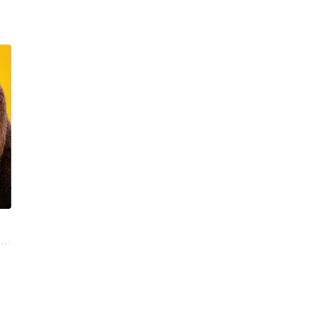
里
 乔恩·哈姆