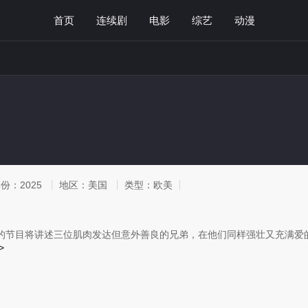
首页
连续剧
电影
综艺
动漫
年份：
2025
地区：
美国
类型：
欧美
的节目将讲述三位肌肉发达但意外善良的兄弟，在他们同样强壮又充满爱
>