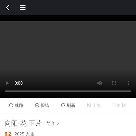


线路
报错
刷新
上集
下集





向阳·花
正片
简介

6.2
2025
大陆