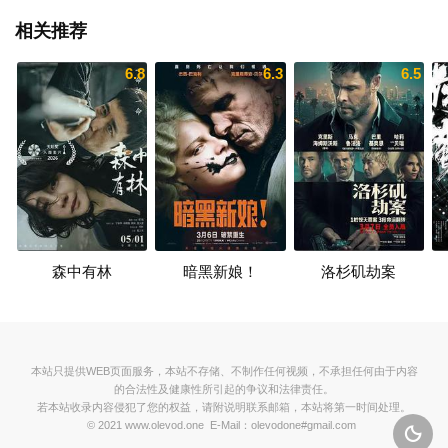
相关推荐
6.8
6.3
6.5
森中有林
暗黑新娘！
洛杉矶劫案
本站只提供WEB页面服务，本站不存储、不制作任何视频，不承担任何由于内容
的合法性及健康性所引起的争议和法律责任。
若本站收录内容侵犯了您的权益，请附说明联系邮箱，本站将第一时间处理。
© 2021 www.olevod.one E-Mail：olevodone#gmail.com
