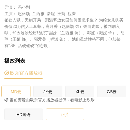
导演： 冯小刚
主演： 赵丽颖 兰西雅 啜妮 王菊 程潇
锒铛入狱，天崩开局，刑满释放女囚如何困境求生？ 为给女儿购买
价值20万的人工耳蜗，高月香（赵丽颖 饰）铤而走险，被判刑入
狱，却因这段经历结识了黑妹（兰西雅 饰）、邓虹（啜妮 饰）、胡
萍（王菊 饰）、郭爱美（程潇 饰）。她们虽然性格不同，但却都
有“和生活硬碰硬”的态度， ...
播放列表

欧乐官方播放器
MD云
JY云
XL云
GS云
当前资源由欧乐官方播放器提供 - 看电影上欧乐

HN云
JS云
HD国语
正片