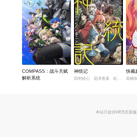
COMPASS：战斗天赋
神统记
快藏
解析系统
田村睦心 花泽香菜 松冈祯丞
高柳
小野大辅 齐藤壮马 雨宫天
本站只提供WEB页面