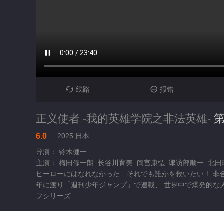
线路
报错


正义使者 -我的英雄学院之非法英雄-
第
6.0
2025
日本
导演： 铃木健一
主演： 梅田修一朗 长谷川育美 间宫康弘 诹访部顺一 北
ヒーローにはなれなかった…それでも誰かを救いたい！ 非合
年に渡り「週刊少年ジャンプ」で連載、 世界中で爆発的な人
フシリーズ ...