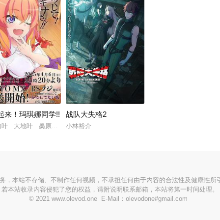
起来！玛琪娜同学!!
战队大失格2
知叶 大地叶 桑原由气
小林裕介
服务，本站不存储、不制作任何视频，不承担任何由于内容的合法性及健康性所
若本站收录内容侵犯了您的权益，请附说明联系邮箱，本站将第一时间处理。
© 2021 www.olevod.one E-Mail：olevodone#gmail.com