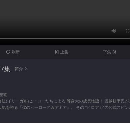
刷新
上集
下集



7集
简介

田理道
法(イリーガル)ヒーローたちによる 等身大の成長物語！ 堀越耕平氏が1
気を誇る『僕のヒーローアカデミア』。 その “ヒロアカ”の公式スピン