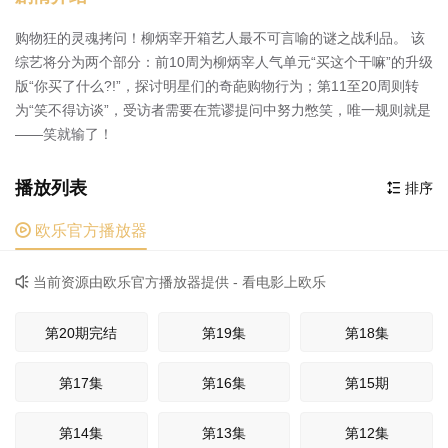
购物狂的灵魂拷问！柳炳宰开箱艺人最不可言喻的谜之战利品。 该
综艺将分为两个部分：前10周为柳炳宰人气单元“买这个干嘛”的升级
版“你买了什么?!”，探讨明星们的奇葩购物行为；第11至20周则转
为“笑不得访谈”，受访者需要在荒谬提问中努力憋笑，唯一规则就是
——笑就输了！
播放列表
排序


欧乐官方播放器
当前资源由欧乐官方播放器提供 - 看电影上欧乐

第20期完结
第19集
第18集
第17集
第16集
第15期
第14集
第13集
第12集