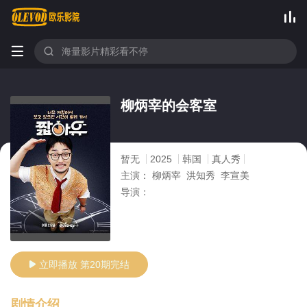



柳炳宰的会客室
暂无
2025
韩国
真人秀
主演：
柳炳宰 洪知秀 李宣美
导演：
立即播放 第20期完结

剧情介绍