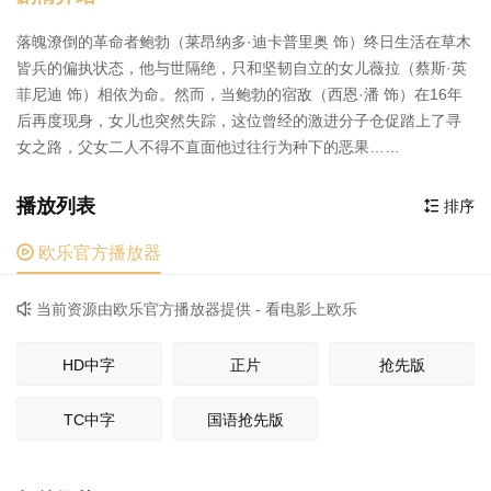
落魄潦倒的革命者鲍勃（莱昂纳多·迪卡普里奥 饰）终日生活在草木
皆兵的偏执状态，他与世隔绝，只和坚韧自立的女儿薇拉（蔡斯·英
菲尼迪 饰）相依为命。然而，当鲍勃的宿敌（西恩·潘 饰）在16年
后再度现身，女儿也突然失踪，这位曾经的激进分子仓促踏上了寻
女之路，父女二人不得不直面他过往行为种下的恶果……
播放列表
排序


欧乐官方播放器
当前资源由欧乐官方播放器提供 - 看电影上欧乐

HD中字
正片
抢先版
TC中字
国语抢先版