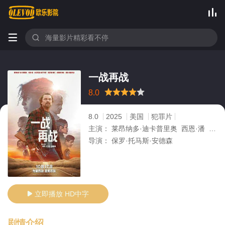



一战再战
很差
较差
还行
推荐
力荐
8.0
8.0
2025
美国
犯罪片
主演：
莱昂纳多·迪卡普里奥 西恩·潘 本尼西奥·德尔·托罗 蔡斯·英菲尼迪 缇雅娜·泰勒
导演：
保罗·托马斯·安德森
立即播放 HD中字

剧情介绍