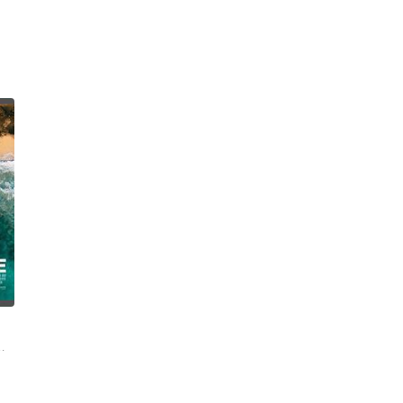
贾森 米切尔·霍普