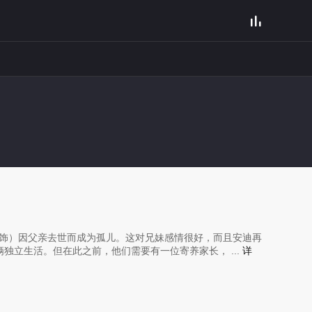

 饰）因父亲去世而成为孤儿。这对兄妹感情很好，而且安迪再
独立生活。但在此之前，他们需要有一位寄养家长， ...
详