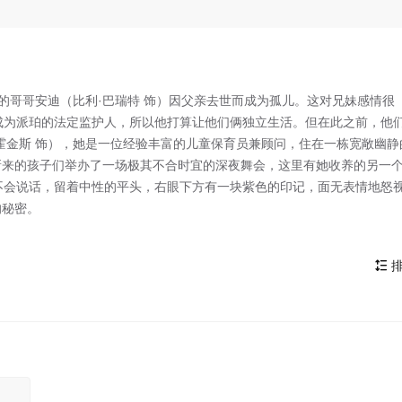
的哥哥安迪（比利·巴瑞特 饰）因父亲去世而成为孤儿。这对兄妹感情很
成为派珀的法定监护人，所以他打算让他们俩独立生活。但在此之前，他
霍金斯 饰），她是一位经验丰富的儿童保育员兼顾问，住在一栋宽敞幽静
新来的孩子们举办了一场极其不合时宜的深夜舞会，这里有她收养的另一
，不会说话，留着中性的平头，右眼下方有一块紫色的印记，面无表情地怒
的秘密。
排
