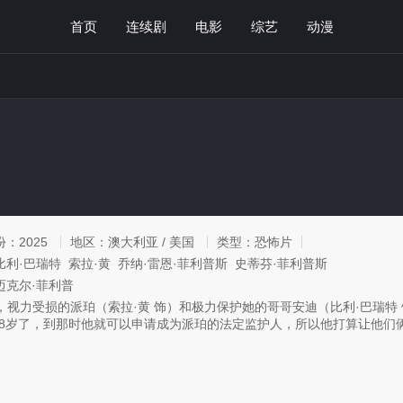
首页
连续剧
电影
综艺
动漫
份：
2025
地区：
澳大利亚 / 美国
类型：
恐怖片
比利·巴瑞特 索拉·黄 乔纳·雷恩·菲利普斯 史蒂芬·菲利普斯
迈克尔·菲利普
，视力受损的派珀（索拉·黄 饰）和极力保护她的哥哥安迪（比利·巴瑞特
8岁了，到那时他就可以申请成为派珀的法定监护人，所以他打算让他们俩