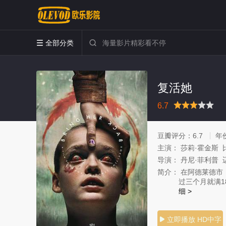
全部分类


复活她
很差
较差
还行
推荐
力荐
6.7
豆瓣评分：
6.7
年
主演：
莎莉·霍金斯 
导演：
丹尼·菲利普 
简介：
在阿德莱德市
过三个月就满1
细 >
立即播放 HD中字
