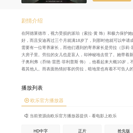
剧情介绍
在阿德莱德市，视力受损的派珀（索拉·黄 饰）和极力保护她
好，而且安迪再过三个月就满18岁了，到那时他就可以申请
需要有一位寄养家长，而他们遇到的寄养家长是劳拉（莎莉·
大房子里。劳拉的女儿也是盲人，却神秘地去世了。她带着
子奥利弗（乔纳·雷恩·菲利普斯 饰），他看起来大概10岁
着其他人。而表面热情好客的劳拉，暗地里也有着不可告人
播放列表

欧乐官方播放器
当前资源由欧乐官方播放器提供 - 看电影上欧乐

HD中字
正片
抢先版