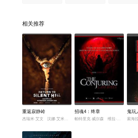
相关推荐
重返寂静岭
招魂4：终章
鬼玩
杰瑞米·艾文 汉娜·艾米莉·安德森 艾维·坦普尔顿
帕特里克·威尔森 维拉·法米加 米
索海拉