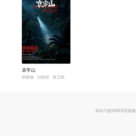
哀牢山
闵星翰 付妤舒 霍卫民
本站只提供WEB页面