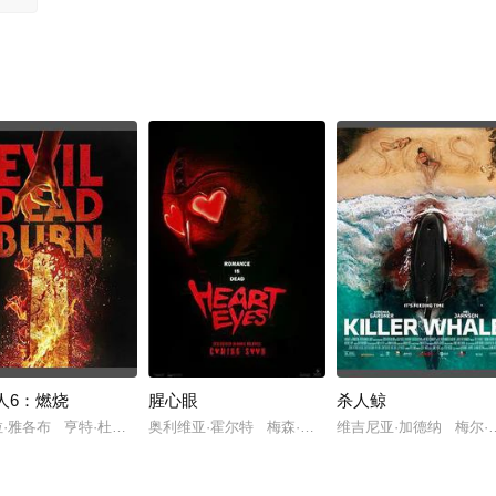
人6：燃烧
腥心眼
杀人鲸
娅·汤姆林森
·雅各布 亨特·杜汉 卢西安·布坎南
奥利维亚·霍尔特 梅森·古丁 吉吉·尊巴多
维吉尼亚·加德纳 梅尔·