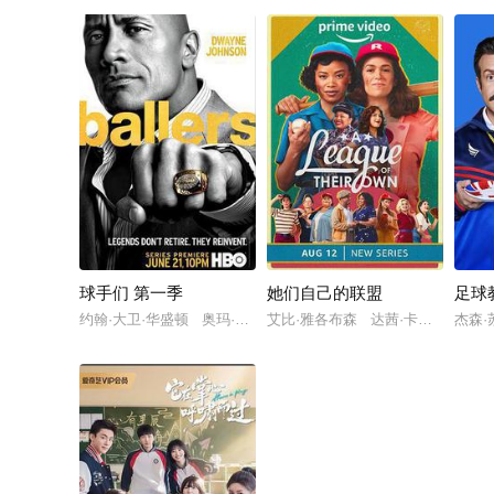
球手们 第一季
她们自己的联盟
足球
约翰·大卫·华盛顿 奥玛·本森·米勒 道恩·强森
艾比·雅各布森 达茜·卡尔登 普
杰森