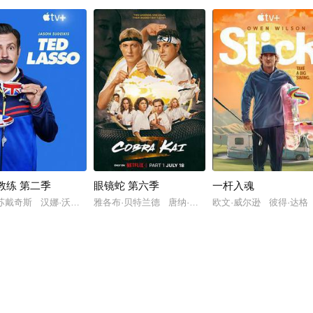
教练 第二季
眼镜蛇 第六季
一杆入魂
利西娅·戴尔加多
·苏戴奇斯 汉娜·沃丁厄姆 布雷特·戈德斯坦
雅各布·贝特兰德 唐纳·布坎南 考特尼·海根勒
欧文·威尔逊 彼得·达格