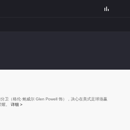

格伦·鲍威尔 Glen Powell 饰），决心在美式足球场赢
荣耀。
详细 >