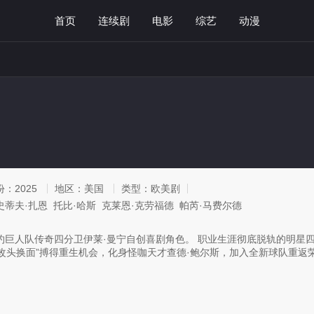
首页
连续剧
电影
综艺
动漫
份：
2025
地区：
美国
类型：
欧美剧
史蒂夫·扎恩 托比·哈斯 克莱恩·克劳福德 帕芮·马费尔德
约巨人队传奇四分卫伊莱·曼宁自创喜剧角色。 职业生涯彻底脱轨的明星四分卫（
“改头换面”搏得重生机会，化身怪咖天才查德·鲍尔斯，加入全新球队重返