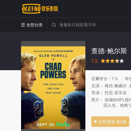
全部分类


查德·鲍尔斯
很差
较差
还行
推荐
力荐
7.5
豆瓣评分：
7.5
年
主演：
格伦·鲍威尔 
导演：
托尼·亚辛达
简介：
改编自NFL纽
回人生。他将
立即播放 第6集
