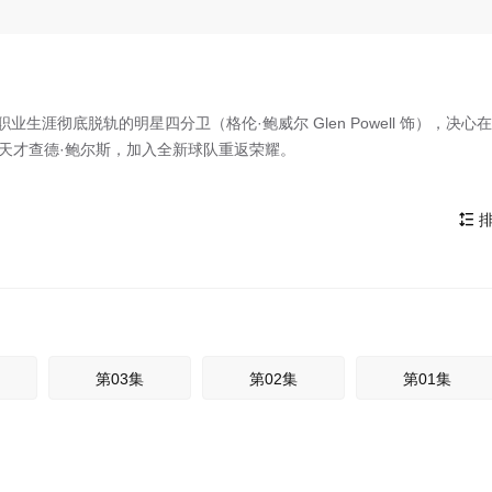
生涯彻底脱轨的明星四分卫（格伦·鲍威尔 Glen Powell 饰），决心
咖天才查德·鲍尔斯，加入全新球队重返荣耀。
排

第03集
第02集
第01集