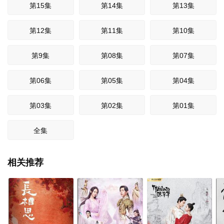
第15集
第14集
第13集
第12集
第11集
第10集
第9集
第08集
第07集
第06集
第05集
第04集
第03集
第02集
第01集
全集
相关推荐