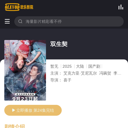



双生契
暂无
2025
大陆
国产剧
主演：
艾克力亚·艾尼瓦尔 冯琬贺 李咏昊 白雪茹
导演：
喜子
立即播放 第24集完结

剧情介绍