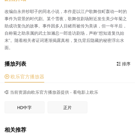
改编自永井纱耶子的同名小说，本作是以江户歌舞伎町轰动一时的
事件为背景的时代剧。某个雪夜，歌舞伎剧场附近发生美少年菊之
助成功复仇的故事。事件因多人目睹而被传为美谈，但一年半后，
自称菊之助亲属的武士加濑总一郎造访剧场，声称“想知道复仇始
末”。随着相关者证词逐渐揭露真相，复仇背后隐藏的秘密浮出水
面。
播放列表
排序


欧乐官方播放器
当前资源由欧乐官方播放器提供 - 看电影上欧乐

HD中字
正片
相关推荐