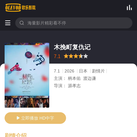



木挽町复仇记
很差
较差
还行
推荐
力荐
7.1
7.1
2026
日本
剧情片
主演：
柄本佑 渡边谦
导演：
源孝志
立即播放 HD中字

剧情介绍