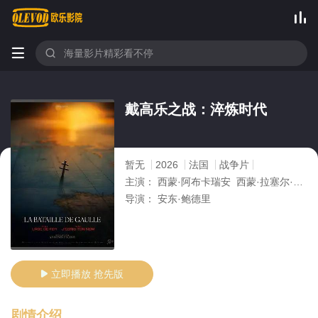



戴高乐之战：淬炼时代
暂无
2026
法国
战争片
主演：
西蒙·阿布卡瑞安 西蒙·拉塞尔·比尔 弗洛里安·莱西耶 伯努瓦·马吉梅尔 马修·卡索维茨
导演：
安东·鲍德里
立即播放 抢先版

剧情介绍