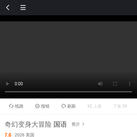


线路
报错
刷新
上集
下集





奇幻变身大冒险
国语
简介

7.6
2026
美国