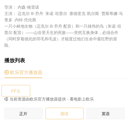
导演： 内森·格雷诺
主演： 迈克尔·B·乔丹 朱诺·坦普尔 塞德里克·凯尔斯 贾斯蒂娜·马
查多 内特·托伦斯
一只小林地生物（迈克尔·B·乔丹 配音）和一只雄伟的鸟（朱诺·坦
普尔 配音）——山谷里天生的死敌——突然互换身体，必须合作
（同时穿着彼此的羽毛和毛皮）才能度过他们生命中最狂野的冒
险。
播放列表

欧乐官方播放器
FF云
当前资源由欧乐官方播放器提供 - 看电影上欧乐

正片
国语
英语