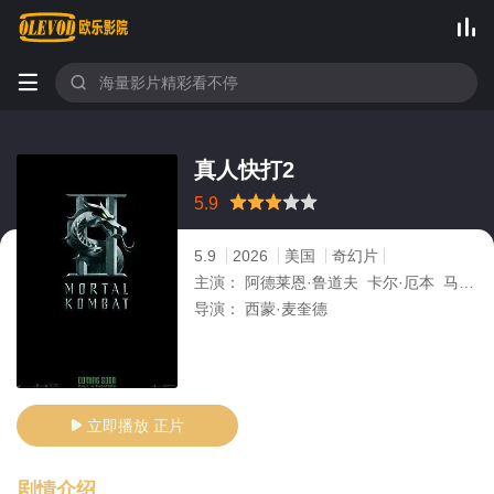



真人快打2
很差
较差
还行
推荐
力荐
5.9
5.9
2026
美国
奇幻片
主演：
阿德莱恩·鲁道夫 卡尔·厄本 马丁·福特 塔蒂·加布里埃 杰西卡·麦克娜美
导演：
西蒙·麦奎德
立即播放 正片

剧情介绍