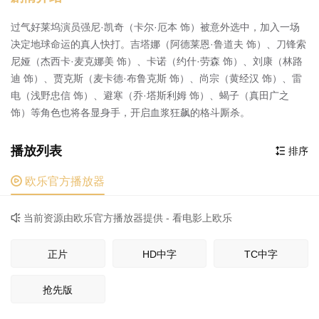
过气好莱坞演员强尼·凯奇（卡尔·厄本 饰）被意外选中，加入一场
决定地球命运的真人快打。吉塔娜（阿德莱恩·鲁道夫 饰）、刀锋索
尼娅（杰西卡·麦克娜美 饰）、卡诺（约什·劳森 饰）、刘康（林路
迪 饰）、贾克斯（麦卡德·布鲁克斯 饰）、尚宗（黄经汉 饰）、雷
电（浅野忠信 饰）、避寒（乔·塔斯利姆 饰）、蝎子（真田广之
饰）等角色也将各显身手，开启血浆狂飙的格斗厮杀。
播放列表
排序


欧乐官方播放器
当前资源由欧乐官方播放器提供 - 看电影上欧乐

正片
HD中字
TC中字
抢先版