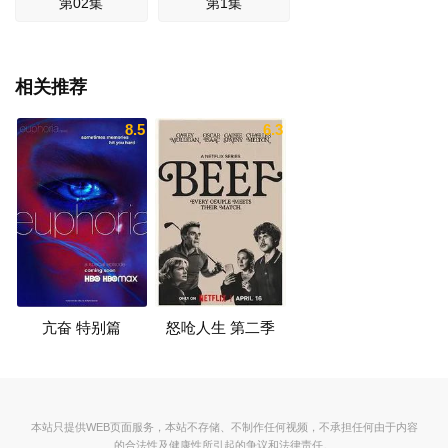
第02集
第1集
相关推荐
8.5
6.3
亢奋 特别篇
怒呛人生 第二季
本站只提供WEB页面服务，本站不存储、不制作任何视频，不承担任何由于内容
的合法性及健康性所引起的争议和法律责任。