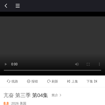


线路
报错
刷新
上集
下集





亢奋 第三季
第04集
简介

8.8
2026
美国