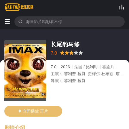



长尾豹马修
很差
较差
还行
推荐
力荐
7.0
7.0
2026
法国 / 比利时
喜剧片
主演：
菲利普·拉肖 贾梅尔·杜布兹 塔雷克·布达里 艾洛蒂·丰唐 朱利安·阿鲁蒂
导演：
菲利普·拉肖
立即播放 正片

剧情介绍