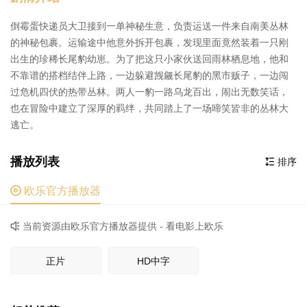
倒霉蛋快递员大卫接到一单神秘生意，负责运送一件来自南美丛林
的神秘包裹。运输途中他意外拆开包裹，发现里面竟然装着一只刚
出生的珍稀长尾豹幼崽。为了把这只小家伙送回雨林栖息地，他和
不靠谱的搭档结伴上路，一边躲避觊觎长尾豹的黑市贩子，一边闯
过危机四伏的热带丛林。两人一豹一路乌龙百出，闹出无数笑话，
也在冒险中建立了深厚的羁绊，共同踏上了一场啼笑皆非的丛林大
逃亡。
播放列表
排序


欧乐官方播放器
当前资源由欧乐官方播放器提供 - 看电影上欧乐

正片
HD中字