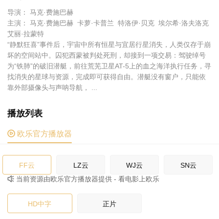
导演： 马克·费施巴赫
主演： 马克·费施巴赫 卡萝·卡普兰 特洛伊·贝克 埃尔希·洛夫洛克
艾丽·拉蒙特
“静默狂喜”事件后，宇宙中所有恒星与宜居行星消失，人类仅存于崩
坏的空间站中。囚犯西蒙被判处死刑，却接到一项交易：驾驶绰号
为“铁肺”的破旧潜艇，前往荒芜卫星AT-5上的血之海洋执行任务，寻
找消失的星球与资源，完成即可获得自由。潜艇没有窗户，只能依
靠外部摄像头与声呐导航， ...
播放列表

欧乐官方播放器
FF云
LZ云
WJ云
SN云
当前资源由欧乐官方播放器提供 - 看电影上欧乐

WJ云
SN云
LZ云
HD中字
正片