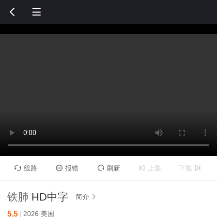


线路
报错
刷新
上集
下集





铁肺
HD中字
简介

5.5
2026
美国