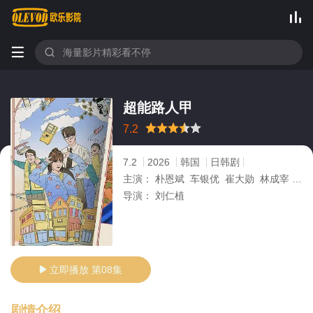



超能路人甲
很差
较差
还行
推荐
力荐
7.2
7.2
2026
韩国
日韩剧
主演：
朴恩斌 车银优 崔大勋 林成宰 金海淑
导演：
刘仁植
立即播放 第08集

剧情介绍