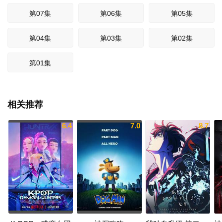
第07集
第06集
第05集
第04集
第03集
第02集
第01集
相关推荐
6.4
7.0
8.7