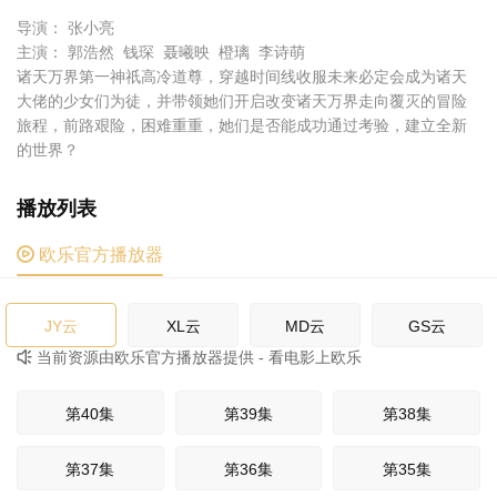
导演： 张小亮
主演： 郭浩然 钱琛 聂曦映 橙璃 李诗萌
诸天万界第一神祇高冷道尊，穿越时间线收服未来必定会成为诸天
大佬的少女们为徒，并带领她们开启改变诸天万界走向覆灭的冒险
旅程，前路艰险，困难重重，她们是否能成功通过考验，建立全新
的世界？
播放列表

欧乐官方播放器
JY云
XL云
MD云
GS云
当前资源由欧乐官方播放器提供 - 看电影上欧乐

HN云
JS云
第40集
第39集
第38集
第37集
第36集
第35集