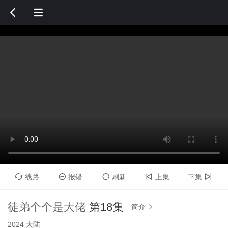


线路
报错
刷新
上集
下集





徒弟个个是大佬
第18集
简介

2024
大陆