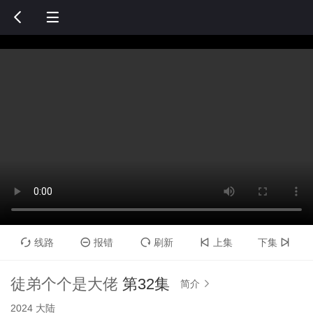


线路
报错
刷新
上集
下集





徒弟个个是大佬
第32集
简介

2024
大陆