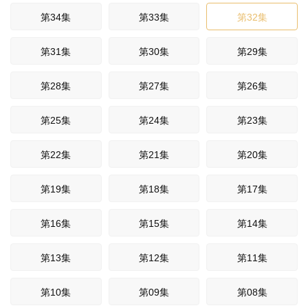
第34集
第33集
第32集
第31集
第30集
第29集
第28集
第27集
第26集
第25集
第24集
第23集
第22集
第21集
第20集
第19集
第18集
第17集
第16集
第15集
第14集
第13集
第12集
第11集
第10集
第09集
第08集