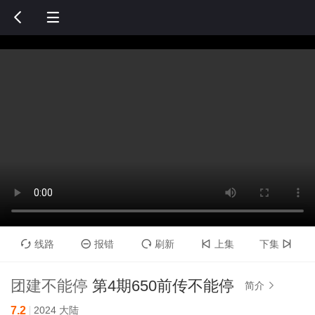


线路
报错
刷新
上集
下集





团建不能停
第4期650前传不能停
简介

7.2
2024
大陆