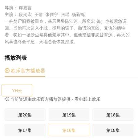
导演： 谭嘉言
主演： 段奕宏 王锵 张佳宁 张瑶 杨新鸣
一桩焚尸旧案被重查，基层民警陈江河（段奕宏 饰）也被紧急调
回。当他再次进入小城，搅局的骗子、撒谎的真凶、复仇的牺牲
者，犹如一场沙尘暴将他笼罩其中。但他坚信罪恶皆有源，再大的
风暴也终会平息，天地总会恢复澄澈。
播放列表

欧乐官方播放器
YH云
当前资源由欧乐官方播放器提供 - 看电影上欧乐

第20集
第19集
第18集
第17集
第16集
第15集