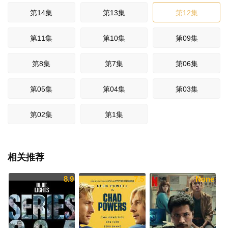
第14集
第13集
第12集
第11集
第10集
第09集
第8集
第7集
第06集
第05集
第04集
第03集
第02集
第1集
相关推荐
8.9
7.5
None