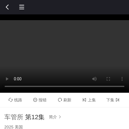


线路
报错
刷新
上集
下集





车管所
第12集
简介

2025
美国