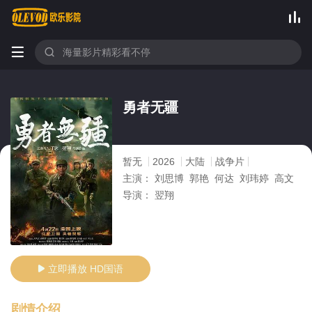



勇者无疆
暂无
2026
大陆
战争片
主演：
刘思博 郭艳 何达 刘玮婷 高文
导演：
翌翔
立即播放 HD国语

剧情介绍