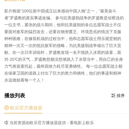
影片根据“100位新中国成立以来感动中国人物”之一，“最美奋斗
者”罗盛教的真实事迹改编。 参与抗美援朝战争的罗盛教是侦察连的
一位文书，紧张的战斗期间，他和抗美援朝的各位志愿军战士不仅
要面对敌军的猛烈攻击，还要在物资匮乏、环境恶劣的情况下克服
种种困难，在修筑机场的过程当中，他和志愿军战士用乐观坚韧的
精神一次又一次的抵抗敌军的侵略，为抗美援朝战争做出了巨大贡
献。在一次日常训练时，罗盛教发现一名不慎跌入冰窟的孩童，面
对-20℃的天气，罗盛教想都没想便跳入了冰窟当中，用自己的全身
力气将孩童托起，最终因体力耗尽英勇牺牲。 每一位志愿军战士都
在保家卫国的道路上付出了巨大的努力和牺牲，他们的事迹和精神
永远激励着每一个人！
播放列表
排序


欧乐官方播放器
当前资源由欧乐官方播放器提供 - 看电影上欧乐
