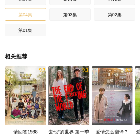
第04集
第03集
第02集
第01集
相关推荐
9.7
9.1
8.3
请回答1988
去他*的世界 第一季
爱情怎么翻译？