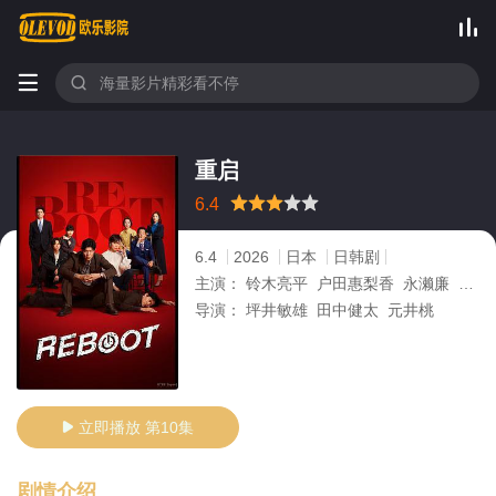



重启
很差
较差
还行
推荐
力荐
6.4
6.4
2026
日本
日韩剧
主演：
铃木亮平 户田惠梨香 永濑廉 莳田彩珠 中川大辅
导演：
坪井敏雄 田中健太 元井桃
立即播放 第10集

剧情介绍