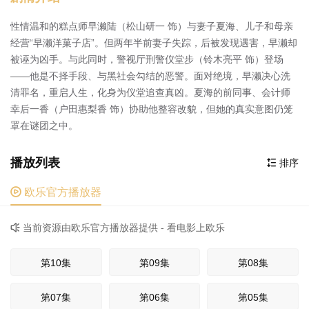
性情温和的糕点师早濑陆（松山研一 饰）与妻子夏海、儿子和母亲
经营“早濑洋菓子店”。但两年半前妻子失踪，后被发现遇害，早濑却
被诬为凶手。与此同时，警视厅刑警仪堂步（铃木亮平 饰）登场
——他是不择手段、与黑社会勾结的恶警。面对绝境，早濑决心洗
清罪名，重启人生，化身为仪堂追查真凶。夏海的前同事、会计师
幸后一香（户田惠梨香 饰）协助他整容改貌，但她的真实意图仍笼
罩在谜团之中。
播放列表
排序


欧乐官方播放器
当前资源由欧乐官方播放器提供 - 看电影上欧乐

第10集
第09集
第08集
第07集
第06集
第05集