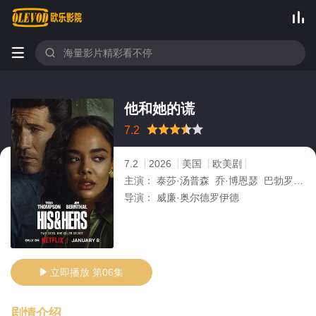



他和她的谎
很差
较差
还行
推荐
力荐
7.2
7.2
2026
美国
欧美剧
主演：
泰莎·汤普森 乔·博恩瑟 巴勃罗·施瑞博尔 Crystal Fox 苏妮特·玛尼
导演：
威廉·奥尔德罗伊德
立即播放 第06集

剧情介绍