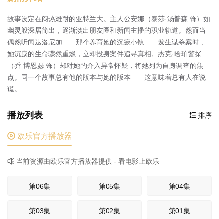
故事设定在闷热难耐的亚特兰大。主人公安娜（泰莎·汤普森 饰）如
幽灵般深居简出，逐渐淡出朋友圈和新闻主播的职业轨道。然而当
偶然听闻达洛尼加——那个养育她的沉寂小镇——发生谋杀案时，
她沉寂的生命骤然重燃，立即投身案件追寻真相。杰克·哈珀警探
（乔·博恩瑟 饰）却对她的介入异常怀疑，将她列为自身调查的焦
点。同一个故事总有他的版本与她的版本——这意味着总有人在说
谎。
播放列表
排序


欧乐官方播放器
当前资源由欧乐官方播放器提供 - 看电影上欧乐

第06集
第05集
第04集
第03集
第02集
第01集