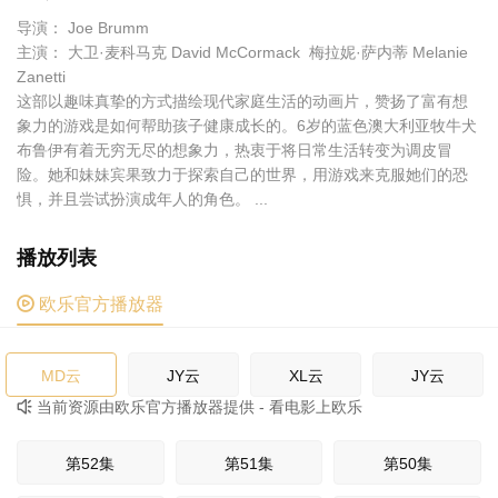
导演： Joe Brumm
主演： 大卫·麦科马克 David McCormack 梅拉妮·萨内蒂 Melanie
Zanetti
这部以趣味真挚的方式描绘现代家庭生活的动画片，赞扬了富有想
象力的游戏是如何帮助孩子健康成长的。6岁的蓝色澳大利亚牧牛犬
布鲁伊有着无穷无尽的想象力，热衷于将日常生活转变为调皮冒
险。她和妹妹宾果致力于探索自己的世界，用游戏来克服她们的恐
惧，并且尝试扮演成年人的角色。 ...
播放列表

欧乐官方播放器
MD云
JY云
XL云
JY云
当前资源由欧乐官方播放器提供 - 看电影上欧乐

XL云
HN云
GS云
GS云
第52集
第51集
第50集
HN云
JS云
JS云