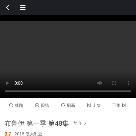


线路
报错
刷新
上集
下集





布鲁伊 第一季
第48集
简介

9.7
2018
澳大利亚