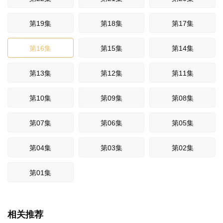
第19集
第18集
第17集
第16集
第15集
第14集
第13集
第12集
第11集
第10集
第09集
第08集
第07集
第06集
第05集
第04集
第03集
第02集
第01集
相关推荐