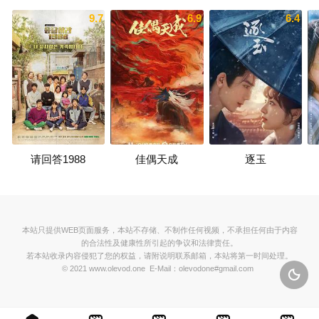
9.7
6.9
6.4
请回答1988
佳偶天成
逐玉
本站只提供WEB页面服务，本站不存储、不制作任何视频，不承担任何由于内容
的合法性及健康性所引起的争议和法律责任。
若本站收录内容侵犯了您的权益，请附说明联系邮箱，本站将第一时间处理。
© 2021 www.olevod.one E-Mail：olevodone#gmail.com
