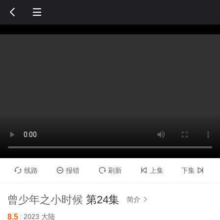


线路
报错
刷新
上集
下集





曾少年之小时候
第24集
简介

8.5
2023
大陆