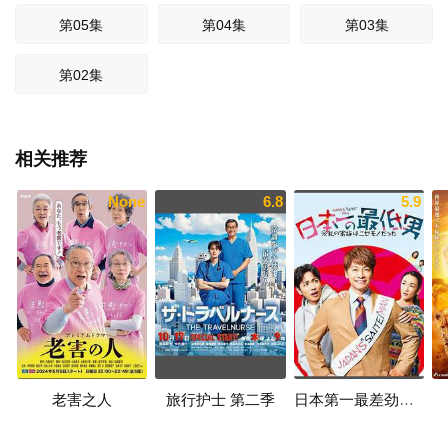
第05集
第04集
第03集
第02集
相关推荐
None
6.8
5.9
老害之人
旅行护士 第二季
日本第一最差劲男人 ※我的家人是冒牌货