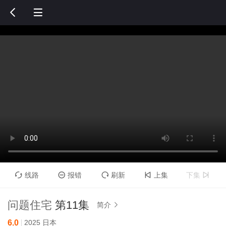


线路
报错
刷新
上集
下集





问题住宅
第11集
简介

6.0
2025
日本