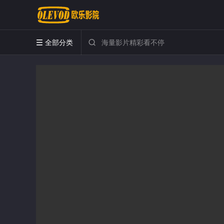
全部分类

