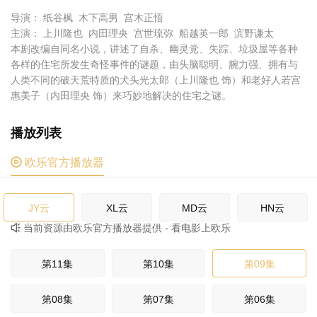
导演： 纸谷枫 木下高男 宫木正悟
主演： 上川隆也 内田理央 宫世琉弥 船越英一郎 滨野谦太
本剧改编自同名小说，讲述了自杀、幽灵党、失踪、垃圾屋等各种
各样的住宅所发生奇怪事件的谜题，由头脑聪明、腕力强、拥有与
人类不同的破天荒特质的犬头光太郎（上川隆也 饰）和老好人若宫
惠美子（内田理央 饰）来巧妙地解决的住宅之谜。
播放列表

欧乐官方播放器
JY云
XL云
MD云
HN云
当前资源由欧乐官方播放器提供 - 看电影上欧乐

GS云
JS云
第11集
第10集
第09集
第08集
第07集
第06集