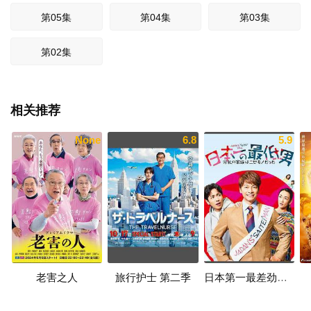
第05集
第04集
第03集
第02集
相关推荐
None
6.8
5.9
老害之人
旅行护士 第二季
日本第一最差劲男人 ※我的家人是冒牌货