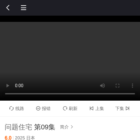


线路
报错
刷新
上集
下集





问题住宅
第09集
简介

6.0
2025
日本