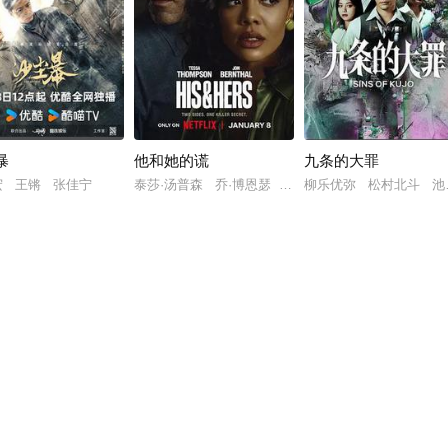
暴
他和她的谎
九条的大罪
宏 王锵 张佳宁
泰莎·汤普森 乔·博恩瑟 巴勃罗·施瑞博尔
柳乐优弥 松村北斗 