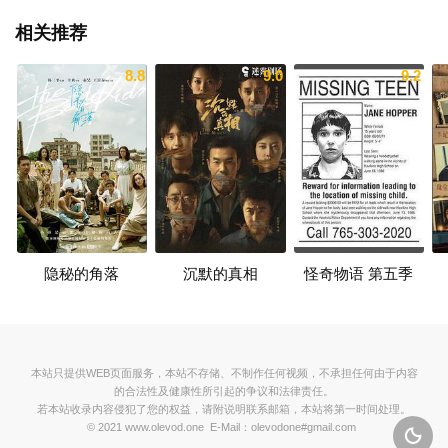
相关推荐
8.8
9.0
9.2
隐秘的角落
沉默的真相
怪奇物语 第五季
本站只提供WEB页面服务，本站不存储、不制作任何视频，不承担任何由于内容
的合法性及健康性所引起的争议和法律责任。
若本站收录内容侵犯了您的权益，请附说明联系邮箱，本站将第一时间处理。
© 2021 www.olevod.one E-Mail：olevodone#gmail.com
