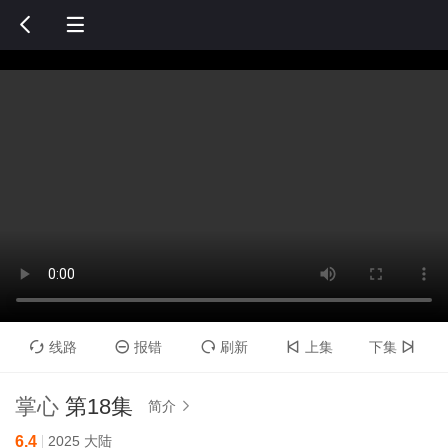


线路
报错
刷新
上集
下集





掌心
第18集
简介

6.4
2025
大陆