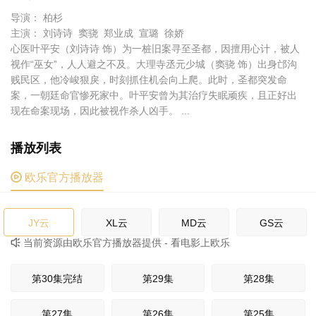
导演： 柏杉
主演： 刘诗诗 窦骁 郑业成 宣璐 徐娇
心医叶平安（刘诗诗 饰）为一桩旧案寻至圣都，因擅用心计，被人
视作“巫女”，人人避之不及。大理寺丞元少城（窦骁 饰）出身邙沟
贱民区，他冷峻狠戾，时刻抓住机会向上爬。此时，圣都突发命
案，一朝廷命官惨死家中。叶平安曾为其治疗失眠顽疾，且正好出
现在命案现场，因此被视作杀人凶手。 ...
播放列表

欧乐官方播放器
JY云
XL云
MD云
GS云
当前资源由欧乐官方播放器提供 - 看电影上欧乐

HN云
JS云
第30集完结
第29集
第28集
第27集
第26集
第25集