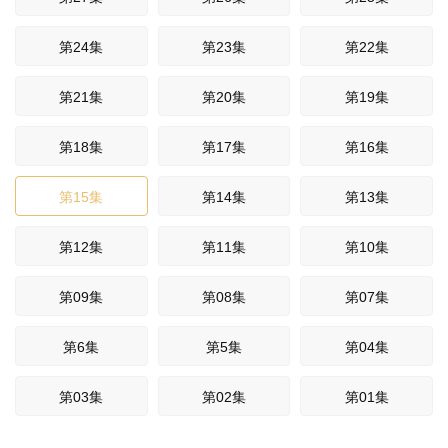
第24集
第23集
第22集
第21集
第20集
第19集
第18集
第17集
第16集
第15集
第14集
第13集
第12集
第11集
第10集
第09集
第08集
第07集
第6集
第5集
第04集
第03集
第02集
第01集