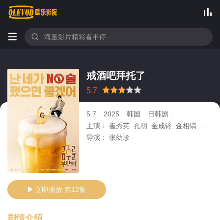



戒酒吧拜托了
很差
较差
还行
推荐
力荐
5.7
5.7
2025
韩国
日韩剧
主演：
崔秀英 孔明 金成铃 金相镐 赵胤熙
导演：
张幼珍
立即播放 第12集

剧情介绍