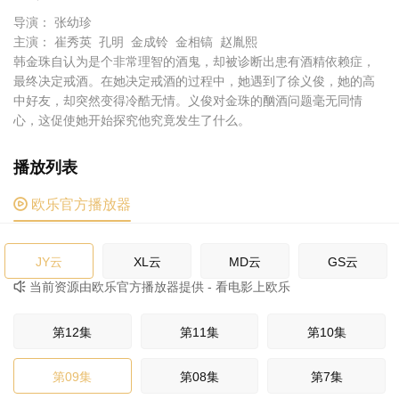
导演： 张幼珍
主演： 崔秀英 孔明 金成铃 金相镐 赵胤熙
韩金珠自认为是个非常理智的酒鬼，却被诊断出患有酒精依赖症，
最终决定戒酒。在她决定戒酒的过程中，她遇到了徐义俊，她的高
中好友，却突然变得冷酷无情。义俊对金珠的酗酒问题毫无同情
心，这促使她开始探究他究竟发生了什么。
播放列表

欧乐官方播放器
JY云
XL云
MD云
GS云
当前资源由欧乐官方播放器提供 - 看电影上欧乐

HN云
JS云
第12集
第11集
第10集
第09集
第08集
第7集