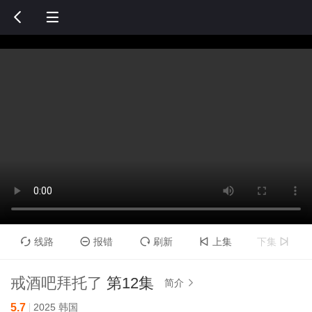


线路
报错
刷新
上集
下集





戒酒吧拜托了
第12集
简介

5.7
2025
韩国