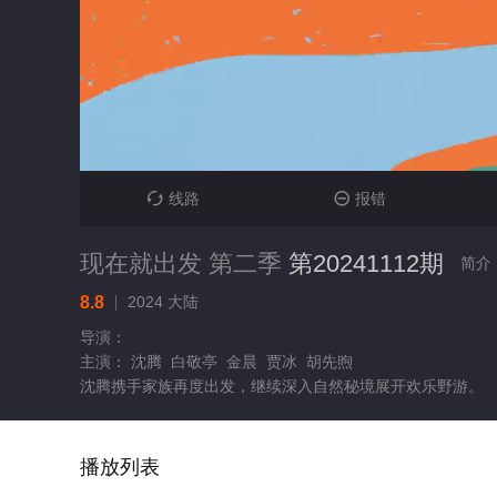
线路
报错


现在就出发 第二季
第20241112期
简介
8.8
2024
大陆
导演：
主演： 沈腾 白敬亭 金晨 贾冰 胡先煦
沈腾携手家族再度出发，继续深入自然秘境展开欢乐野游。
播放列表