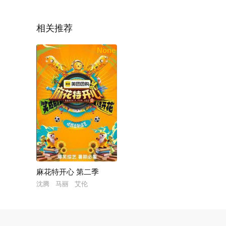
相关推荐
None
麻花特开心 第二季
沈腾 马丽 艾伦