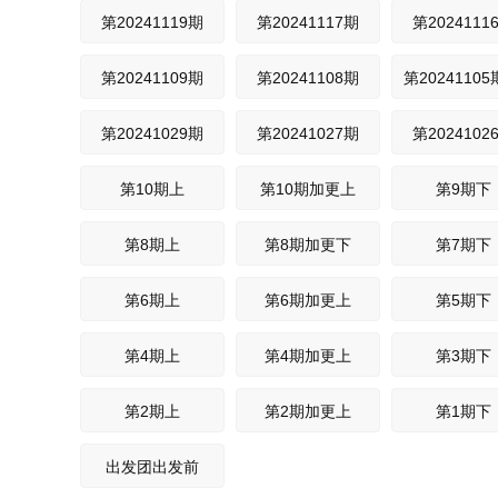
第20241119期
第20241117期
第2024111
第20241109期
第20241108期
第20241029期
第20241027期
第2024102
第10期上
第10期加更上
第9期下
第8期上
第8期加更下
第7期下
第6期上
第6期加更上
第5期下
第4期上
第4期加更上
第3期下
第2期上
第2期加更上
第1期下
出发团出发前