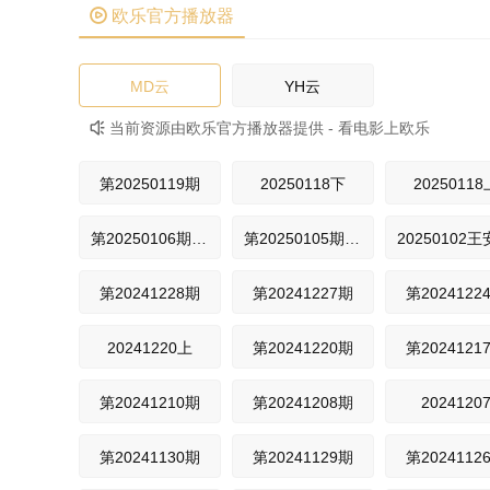

欧乐官方播放器
MD云
YH云
当前资源由欧乐官方播放器提供 - 看电影上欧乐

第20250119期
20250118下
20250118
第20250106期特辑
第20250105期特辑
第20241228期
第20241227期
第2024122
20241220上
第20241220期
第2024121
第20241210期
第20241208期
2024120
第20241130期
第20241129期
第2024112